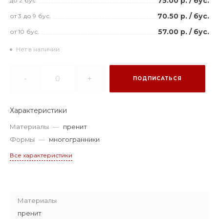
75.00 р.
/
бус.
до 2
бус.
70.50 р.
/
бус.
от 3
до 9
бус.
57.00 р.
/
бус.
от 10
бус.
Нет в наличии
-
+
ПОДПИСАТЬСЯ
Характеристики
Материалы
—
пренит
Формы
—
многогранники
Все характеристики
Материалы
пренит