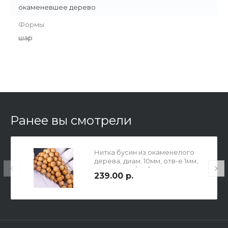
окаменевшее дерево
Формы
шар
Ранее вы смотрели
Нитка бусин из окаменелого
дерева, диам. 10мм, отв-е 1мм,
длина 19 см / 18 бусин,
239.00 р.
коричневые, глянцевые.