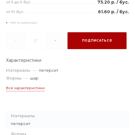
75.20 р.
/
бус.
от 3
до 9
бус.
61.60 р.
/
бус.
от 10
бус.
Нет в наличии
-
+
ПОДПИСАТЬСЯ
Характеристики
Материалы
—
петерсит
Формы
—
шар
Все характеристики
Материалы
петерсит
Формы