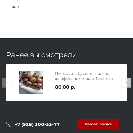
шар
Ранее вы смотрели
Петерсит , бусины гладкие
шлифованные, шар, 11мм, отв
1мм.
80.00 р.
+7 (928) 300-33-77
Заказать звонок