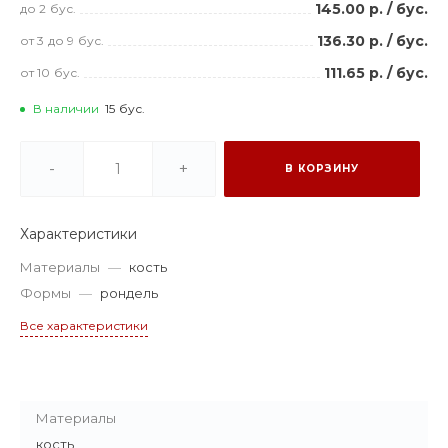
145.00 р.
/
бус.
до 2
бус.
136.30 р.
/
бус.
от 3
до 9
бус.
111.65 р.
/
бус.
от 10
бус.
В наличии
15
бус.
-
+
В КОРЗИНУ
Характеристики
Материалы
—
кость
Формы
—
рондель
Все характеристики
Материалы
кость