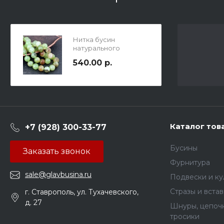
Нитка бусин
натурального
пренита, диам. 8мм,
540.00 р.
отв-е 1мм, длина 18 см /
23 бусины
Каталог тов
+7 (928) 300-33-77
Бусины
Заказать звонок
Фурнитура
sale@glavbusina.ru
Подвески и к
Стразы и вста
г. Ставрополь, ул. Тухачевского,
д. 27
Шнуры, цепочк
тросики