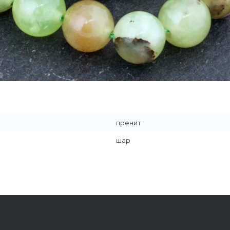
пренит
шар