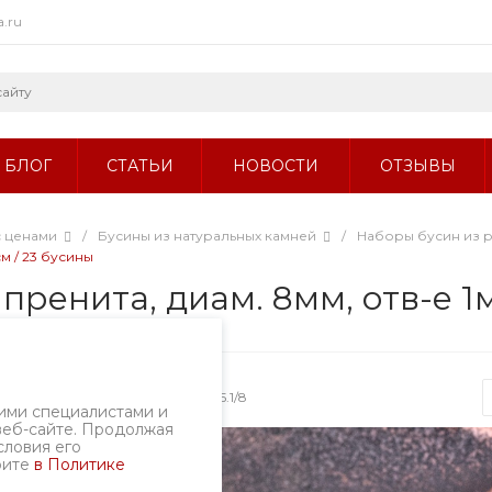
a.ru
БЛОГ
СТАТЬИ
НОВОСТИ
ОТЗЫВЫ
с ценами
/
Бусины из натуральных камней
/
Наборы бусин из 
см / 23 бусины
ренита, диам. 8мм, отв-е 1м
Артикул
2375.1/8
ими специалистами и
веб-сайте. Продолжая
словия его
рите
в Политике