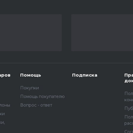
аров
Помощь
Подписка
Пр
до
Покупки
Пол
Помощь покупателю
кон
улоны
Вопрос - ответ
Пуб
вки
Пол
и,
рас
Сог