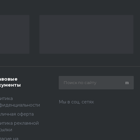
авовые
кументы
итика
Мы в соц. сетях
фиденциальности
личная оферта
итика рекламной
сылки
ласие на