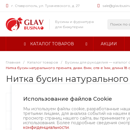
г. Ставрополь, ул. Тухачевского, д. 27
sale@glavbusin
Бусины и фурнитура
для бижутерии
КАТАЛОГ ТОВАРОВ
АКЦИИ
Главная
/
Каталог товаров
/
Бусины для рукоделия — каталог 
Нитка бусин натурального пренита, диам. 8мм, отв-е 1мм, длина 18 
Нитка бусин натурального п
Использование файлов Cookie
Бусины
Творческий вызов
Мы используем файлы cookie, разработанные наш
третьими лицами, для анализа событий на нашем 
просмотр страниц нашего сайта, вы принимаете у
Фурнитура
использования. Более подробные сведения смот
конфиденциальности
.