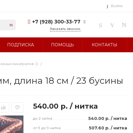
Войти
+7 (928) 300-33-77
Заказать звонок
+7 (928) 300-33-77
ПОДПИСКА
ПОМОЩЬ
КОНТАКТЫ
г. Ставрополь, ул.
Тухачевского, д. 27
Без выходных 10:00-19:00
sale@glavbusina.ru
разных минералов
/
м, длина 18 см / 23 бусины
540.00 р.
/
нитка
540.00 р.
/
нитка
до 2
нитка
507.60 р.
/
нитка
от 3
до 9
нитка