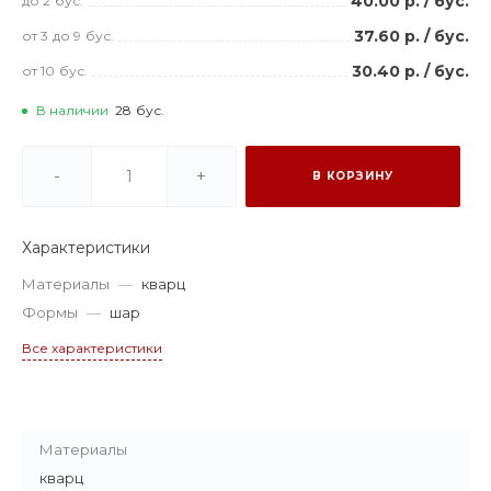
40.00 р.
/
бус.
до 2
бус.
37.60 р.
/
бус.
от 3
до 9
бус.
30.40 р.
/
бус.
от 10
бус.
В наличии
28
бус.
-
+
В КОРЗИНУ
Характеристики
Материалы
—
кварц
Формы
—
шар
Все характеристики
Материалы
кварц