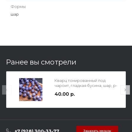
Формы
шар
Ранее вы смотрели
Кварц тонированный под
чароит, гладкая бусина, шар, р-
р 14мм, отв. 1мм.
40.00 р.
+7 (928) 300-33-77
Заказать звонок