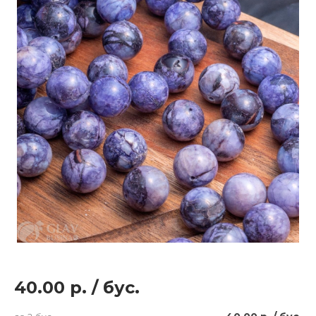
40.00 р.
/
бус.