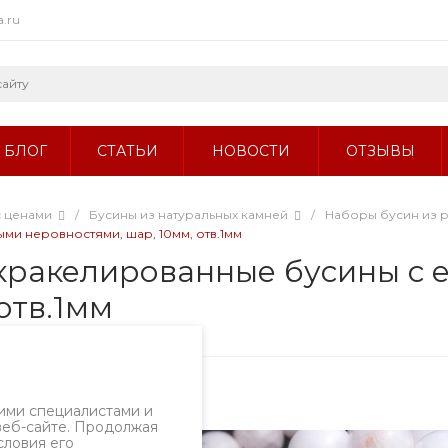
a.ru
БЛОГ
СТАТЬИ
НОВОСТИ
ОТЗЫВЫ
с ценами
/
Бусины из натуральных камней
/
Наборы бусин из 
ми неровностями, шар, 10мм, отв.1мм
кракелированные бусины с 
отв.1мм
ртикул
2354б.2/10
ими специалистами и
веб-сайте. Продолжая
словия его