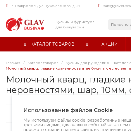
г. Ставрополь, ул. Тухачевского, д. 27
sale@glavbusin
Бусины и фурнитура
для бижутерии
КАТАЛОГ ТОВАРОВ
АКЦИИ
Главная
/
Каталог товаров
/
Бусины для рукоделия — каталог 
Молочный кварц, гладкие кракелированные бусины с естественны
Молочный кварц, гладкие 
неровностями, шар, 10мм, 
Использование файлов Cookie
Бусины
А
Мы используем файлы cookie, разработанные наш
третьими лицами, для анализа событий на нашем 
просмотр страниц нашего сайта, вы принимаете у