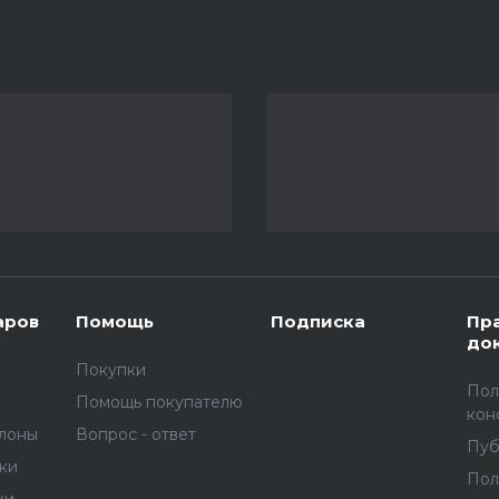
аров
Помощь
Подписка
Пр
до
Покупки
Пол
Помощь покупателю
кон
улоны
Вопрос - ответ
Пуб
вки
Пол