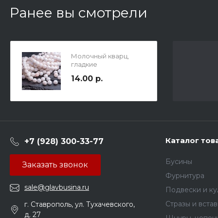
Ранее вы смотрели
Молочный кварц,
гладкие
кракелированные
14.00 р.
бусины с
естественными
неровностями, шар,
10мм, отв.1мм
Каталог тов
+7 (928) 300-33-77
Бусины
Заказать звонок
Фурнитура
sale@glavbusina.ru
Подвески и к
Стразы и вста
г. Ставрополь, ул. Тухачевского,
д. 27