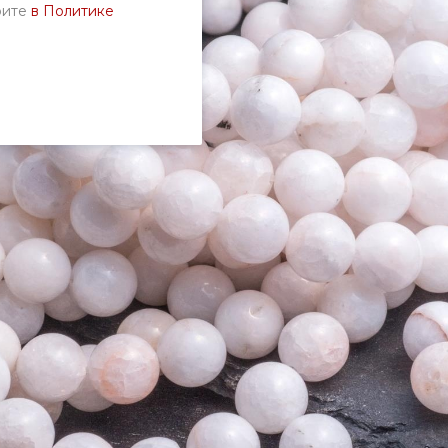
рите
в Политике