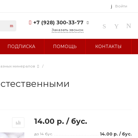
Войти
+7 (928) 300-33-77
Заказать звонок
+7 (928) 300-33-77
ПОДПИСКА
ПОМОЩЬ
КОНТАКТЫ
г. Ставрополь, ул.
Тухачевского, д. 27
Без выходных 10:00-19:00
sale@glavbusina.ru
разных минералов
/
естественными
14.00 р.
/
бус.
14.00 р.
/
бус.
до 14
бус.