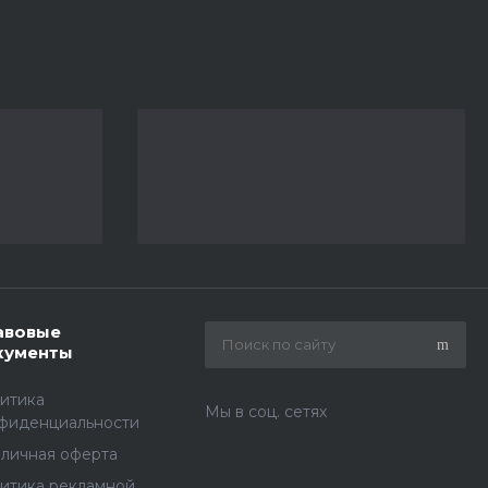
авовые
кументы
итика
Мы в соц. сетях
фиденциальности
личная оферта
итика рекламной