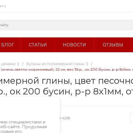
a.ru
БЛОГ
СТАТЬИ
НОВОСТИ
ОТЗЫВЫ
с ценами
/
Бусины из полимерной глины
/
ень светло-коричневый), 22 см, вес 15гр., ок 200 бусин, р-р 8х1мм, о
мерной глины, цвет песочно
., ок 200 бусин, р-р 8х1мм, о
Артикул
1801-42/8
ими специалистами и
веб-сайте. Продолжая
словия его