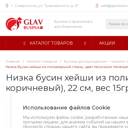
г. Ставрополь, ул. Тухачевского, д. 27
sale@glavbusin
Бусины и фурнитура
для бижутерии
КАТАЛОГ ТОВАРОВ
АКЦИИ
Главная
/
Каталог товаров
/
Бусины для рукоделия — каталог 
Низка бусин хейши из полимерной глины, цвет песочное печенье (оч
Низка бусин хейши из поли
коричневый), 22 см, вес 15гр
Использование файлов Cookie
Бусины
Творческий вызов
Мы используем файлы cookie, разработанные наш
третьими лицами, для анализа событий на нашем 
просмотр страниц нашего сайта, вы принимаете у