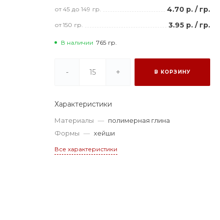
4.70 р.
/
гр.
от 45
до 149
гр.
3.95 р.
/
гр.
от 150
гр.
В наличии
765
гр.
-
+
В КОРЗИНУ
Характеристики
Материалы
—
полимерная глина
Формы
—
хейши
Все характеристики