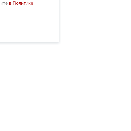
рите
в Политике