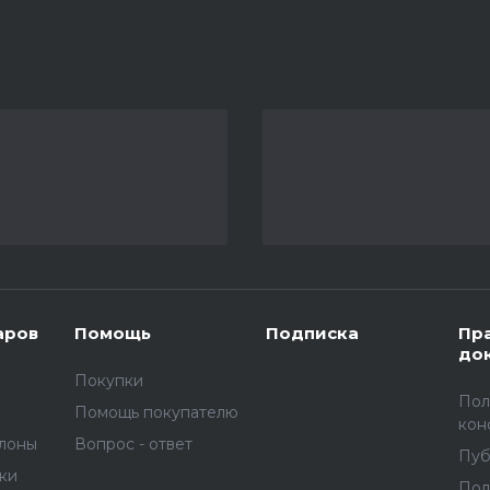
аров
Помощь
Подписка
Пр
до
Покупки
Пол
Помощь покупателю
кон
улоны
Вопрос - ответ
Пуб
вки
Пол