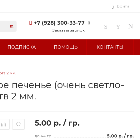
Войти
+7 (928) 300-33-77
Заказать звонок
+7 (928) 300-33-77
ПОДПИСКА
ПОМОЩЬ
КОНТАКТЫ
г. Ставрополь, ул.
Тухачевского, д. 27
Без выходных 10:00-19:00
sale@glavbusina.ru
тв 2 мм.
е печенье (очень светло-
тв 2 мм.
5.00 р.
/
гр.
5.00 р.
/
гр.
до 44
гр.