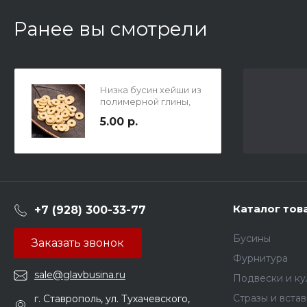
Ранее вы смотрели
Низка бусин хейши из
полимерной глины,
цвет песочное
5.00 р.
печенье (очень
светло-коричневый),
22 см, вес 15гр., ок 200
бусин, р-р 8х1мм, отв 2
мм.
Каталог тов
+7 (928) 300-33-77
Бусины
Заказать звонок
Фурнитура
sale@glavbusina.ru
Подвески и к
Стразы и вста
г. Ставрополь, ул. Тухачевского,