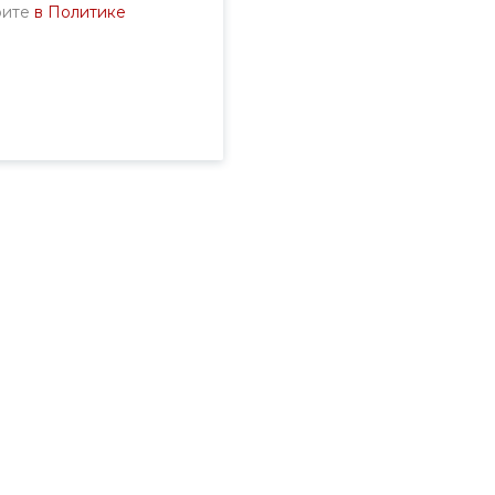
рите
в Политике