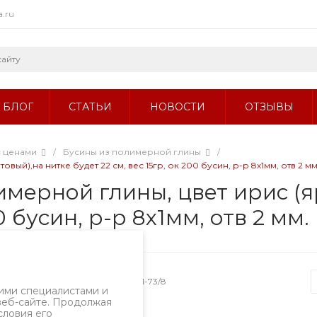
a.ru
БЛОГ
СТАТЬИ
НОВОСТИ
ОТЗЫВЫ
с ценами
/
Бусины из полимерной глины
/
й),на нитке будет 22 см, вес 15гр, ок 200 бусин, р-р 8х1мм, отв 2 мм
имерной глины, цвет ирис (я
0 бусин, р-р 8х1мм, отв 2 мм.
Артикул
1801-73/8
ими специалистами и
веб-сайте. Продолжая
словия его