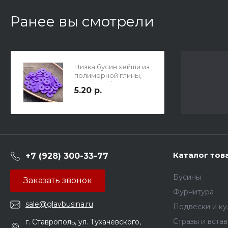
Ранее вы смотрели
Низка бусин хейши из
полимерной глины,
цвет ирис (ярко-
5.20 р.
фиолетовый),на нитке
будет 22 см, вес 15гр,
ок 200 бусин, р-р
8х1мм, отв 2 мм.
Каталог тов
+7 (928) 300-33-77
Бусины
Заказать звонок
Фурнитура
sale@glavbusina.ru
Подвески и к
Стразы и вста
г. Ставрополь, ул. Тухачевского,