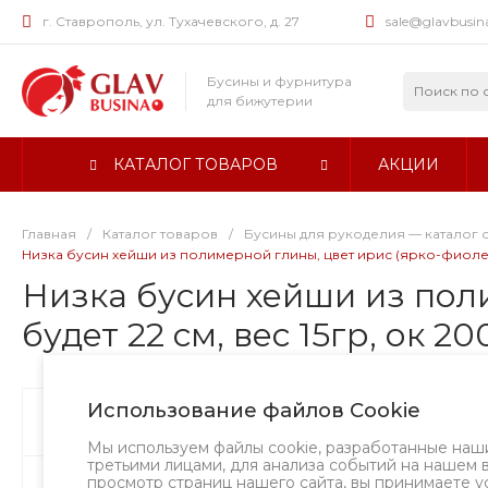
г. Ставрополь, ул. Тухачевского, д. 27
sale@glavbusin
Бусины и фурнитура
для бижутерии
КАТАЛОГ ТОВАРОВ
АКЦИИ
Главная
/
Каталог товаров
/
Бусины для рукоделия — каталог 
Низка бусин хейши из полимерной глины, цвет ирис (ярко-фиолетовы
Низка бусин хейши из пол
будет 22 см, вес 15гр, ок 20
Использование файлов Cookie
Бусины
Творческий вызов
Мы используем файлы cookie, разработанные наш
третьими лицами, для анализа событий на нашем 
просмотр страниц нашего сайта, вы принимаете у