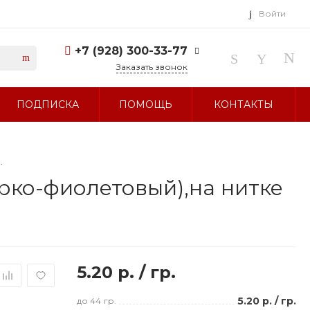
Войти
+7 (928) 300-33-77
Заказать звонок
+7 (928) 300-33-77
ПОДПИСКА
ПОМОЩЬ
КОНТАКТЫ
г. Ставрополь, ул.
Тухачевского, д. 27
Без выходных 10:00-19:00
sale@glavbusina.ru
.
рко-фиолетовый),на нитке
5.20 р.
/
гр.
5.20 р.
/
гр.
до 44
гр.