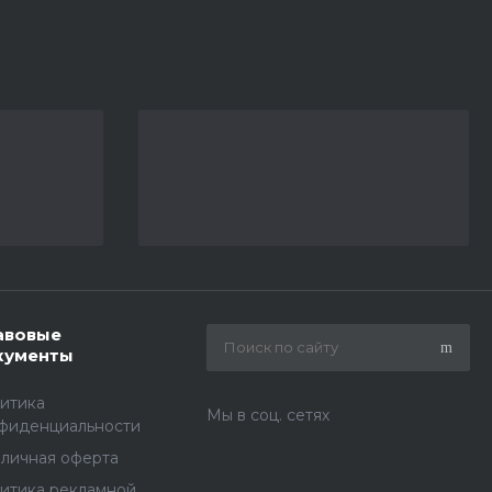
авовые
кументы
итика
Мы в соц. сетях
фиденциальности
личная оферта
итика рекламной