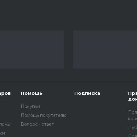
аров
Помощь
Подписка
Пр
до
Покупки
Пол
Помощь покупателю
кон
улоны
Вопрос - ответ
Пуб
вки
Пол