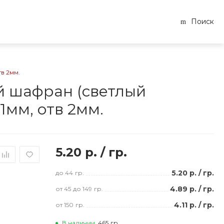
Поиск
в 2мм.
й шафран (светлый
х1мм, отв 2мм.
5.20 р.
/
гр.
5.20 р.
/
гр.
до 44
гр.
4.89 р.
/
гр.
от 45
до 149
гр.
4.11 р.
/
гр.
от 150
гр.
В наличии
465
гр.