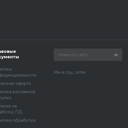
авовые
кументы
итика
Мы в соц. сетях
фиденциальности
личная оферта
итика рекламной
сылки
ласие на
аботку ПД
итика обработки