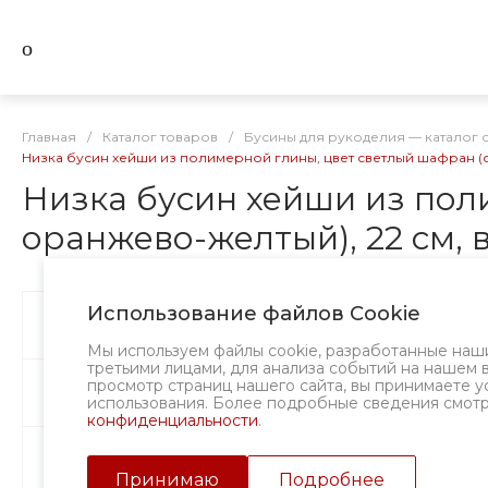
Главная
/
Каталог товаров
/
Бусины для рукоделия — каталог 
Низка бусин хейши из полимерной глины, цвет светлый шафран (свет
Низка бусин хейши из пол
оранжево-желтый), 22 см, ве
Использование файлов Cookie
Бусины
Творческий вызов
Мы используем файлы cookie, разработанные наш
третьими лицами, для анализа событий на нашем 
просмотр страниц нашего сайта, вы принимаете у
Фурнитура
использования. Более подробные сведения смот
конфиденциальности
.
Подвески и кулоны
Принимаю
Подробнее