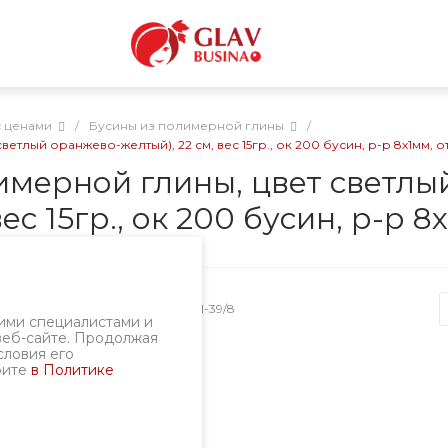
с ценами
/
Бусины из полимерной глины
/
лый оранжево-желтый), 22 см, вес 15гр., ок 200 бусин, р-р 8х1мм, от
имерной глины, цвет светлы
с 15гр., ок 200 бусин, р-р 8
Артикул
1801-39/8
ими специалистами и
веб-сайте. Продолжая
словия его
рите
в Политике