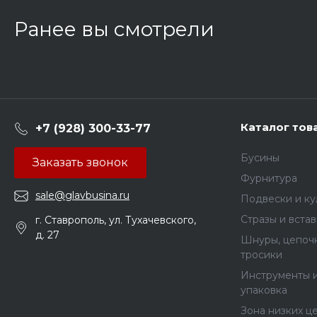
Ранее вы смотрели
Каталог тов
+7 (928) 300-33-77
Бусины
Заказать звонок
Фурнитура
sale@glavbusina.ru
Подвески и к
Стразы и вста
г. Ставрополь, ул. Тухачевского,
д. 27
Шнуры, цепочк
тросики
Инструменты 
упаковка
Зона низких ц