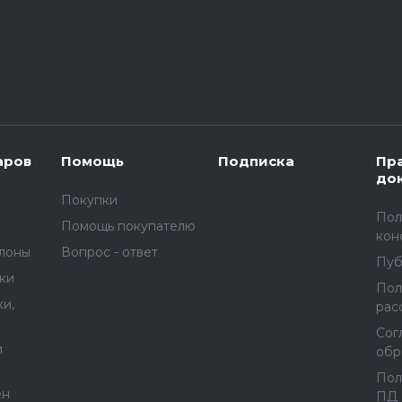
аров
Помощь
Подписка
Пр
до
Покупки
Пол
Помощь покупателю
кон
улоны
Вопрос - ответ
Пуб
вки
Пол
и,
рас
Сог
и
обр
Пол
ен
ПД