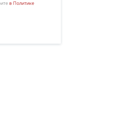
рите
в Политике