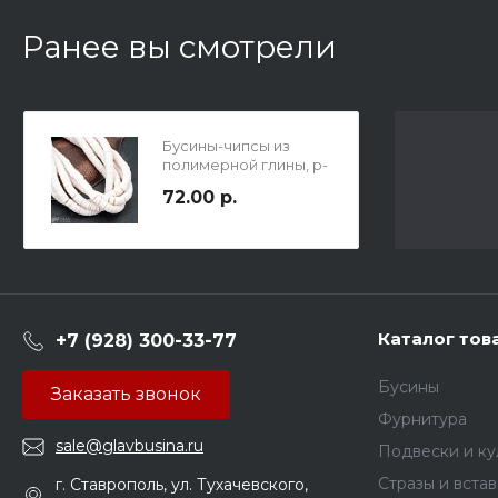
Ранее вы смотрели
Бусины-чипсы из
полимерной глины, р-
р 6х0,5-1мм, отв. 1,25мм,
72.00 р.
в нитке 160 бусин /
20см, цвет туманная
роза.
Каталог тов
+7 (928) 300-33-77
Бусины
Заказать звонок
Фурнитура
sale@glavbusina.ru
Подвески и к
Стразы и вста
г. Ставрополь, ул. Тухачевского,