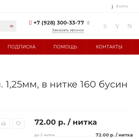
Войти
+7 (928) 300-33-77
Заказать звонок
+7 (928) 300-33-77
ПОДПИСКА
ПОМОЩЬ
КОНТАКТЫ
г. Ставрополь, ул.
Тухачевского, д. 27
Без выходных 10:00-19:00
sale@glavbusina.ru
 1,25мм, в нитке 160 бусин
72.00 р.
/
нитка
72.00 р.
/
нитка
до 2
нитка