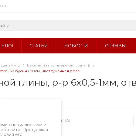
a.ru
БЛОГ
СТАТЬИ
НОВОСТИ
ОТЗЫВЫ
с ценами
/
Бусины из полимерной глины
/
тке 160 бусин / 20см, цвет туманная роза.
 глины, р-р 6х0,5-1мм, отв.
.
Артикул
1801-15/6
ими специалистами и
веб-сайте. Продолжая
словия его