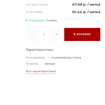
67.68 р.
/
нитка
от 3
до 9
нитка
55.44 р.
/
нитка
от 10
нитка
В наличии
3
нитка
-
+
В КОРЗИНУ
Характеристики
Материалы
—
полимерная глина
Формы
—
хейши
Все характеристики