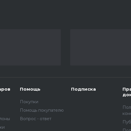
аров
Помощь
Подписка
Пр
до
Покупки
Пол
Помощь покупателю
кон
улоны
Вопрос - ответ
Пуб
вки
Пол