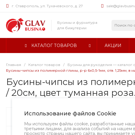
г. Ставрополь, ул. Тухачевского, д. 27
sale@glavbusin
Бусины и фурнитура
для бижутерии
КАТАЛОГ ТОВАРОВ
АКЦИИ
Главная
/
Каталог товаров
/
Бусины для рукоделия — каталог 
Бусины-чипсы из полимерной глины, р-р 6х0,5-1мм, отв. 1,25мм, в ни
Бусины-чипсы из полимерной
/ 20см, цвет туманная роза
Использование файлов Cookie
Бусины
Творческий вызов
Мы используем файлы cookie, разработанные наш
третьими лицами, для анализа событий на нашем 
просмотр страниц нашего сайта, вы принимаете у