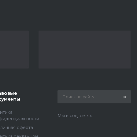
авовые
кументы
итика
Мы в соц. сетях
фиденциальности
личная оферта
итика рекламной