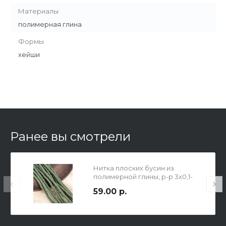
Материалы
полимерная глина
Формы
хейши
Ранее вы смотрели
Нитка плоских бусин из
полимерной глины, р-р 3х0,1-
0,6мм, отв. 1мм, в нитке 225
59.00 р.
бусин / ок 23 см, цвет
созревающей оливки (темно-
зеленый).