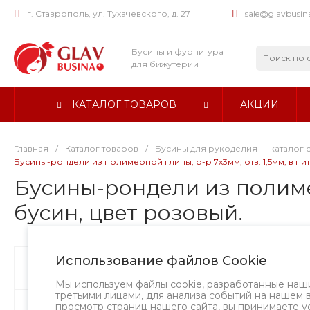
г. Ставрополь, ул. Тухачевского, д. 27
sale@glavbusin
Бусины и фурнитура
для бижутерии
КАТАЛОГ ТОВАРОВ
АКЦИИ
Главная
/
Каталог товаров
/
Бусины для рукоделия — каталог 
Бусины-рондели из полимерной глины, р-р 7х3мм, отв. 1,5мм, в нитк
Бусины-рондели из полимерн
бусин, цвет розовый.
Использование файлов Cookie
Бусины
Творческий вызов
Мы используем файлы cookie, разработанные наш
третьими лицами, для анализа событий на нашем 
просмотр страниц нашего сайта, вы принимаете у