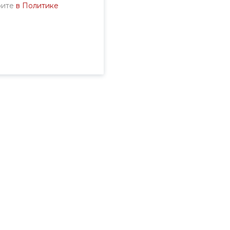
рите
в Политике