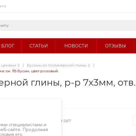
a.ru
БЛОГ
СТАТЬИ
НОВОСТИ
ОТЗЫВЫ
с ценами
/
Бусины из полимерной глины
/
е ок. 115 бусин, цвет розовый.
ой глины, р-р 7х3мм, отв. 1,
Артикул
1801-26/7
ими специалистами и
веб-сайте. Продолжая
словия его