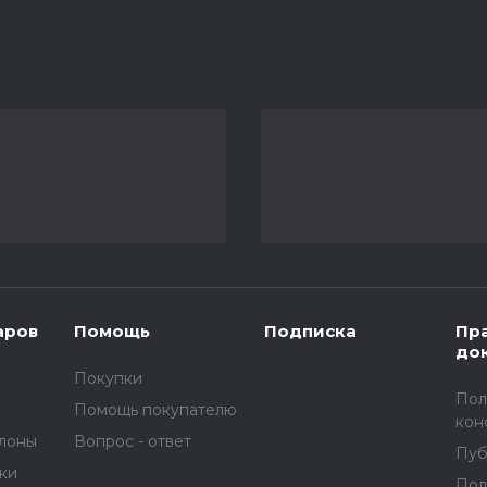
аров
Помощь
Подписка
Пр
до
Покупки
Пол
Помощь покупателю
кон
улоны
Вопрос - ответ
Пуб
вки
Пол