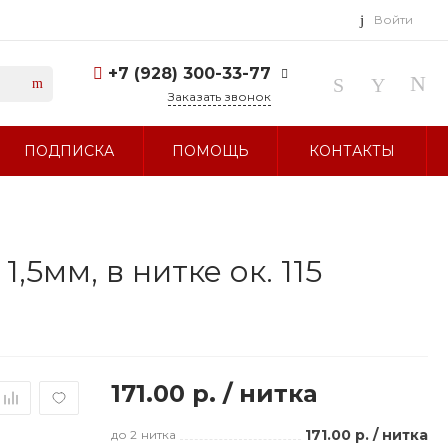
Войти
+7 (928) 300-33-77
Заказать звонок
+7 (928) 300-33-77
ПОДПИСКА
ПОМОЩЬ
КОНТАКТЫ
г. Ставрополь, ул.
Тухачевского, д. 27
Без выходных 10:00-19:00
sale@glavbusina.ru
5мм, в нитке ок. 115
171.00 р.
/
нитка
171.00 р.
/
нитка
до 2
нитка