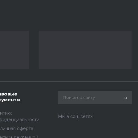
авовые
кументы
итика
Мы в соц. сетях
фиденциальности
личная оферта
итика рекламной