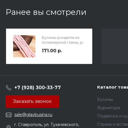
Ранее вы смотрели
Бусины-рондели из
полимерной глины, р-
р 7х3мм, отв. 1,5мм, в
171.00 р.
нитке ок. 115 бусин,
цвет розовый.
Каталог тов
+7 (928) 300-33-77
Бусины
Заказать звонок
Фурнитура
sale@glavbusina.ru
Подвески и к
Стразы и вста
г. Ставрополь, ул. Тухачевского,