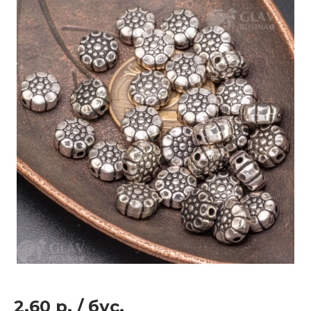
2.60 р.
/
бус.