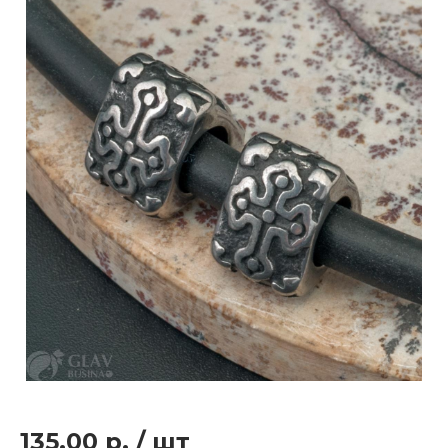
135.00 р.
/
шт