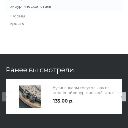
хирургическая сталь
Формы
кресты
Ранее вы смотрели
Бусина-шарм треугольная из
чернёной хирургической стали,
малый крест, р-р 3 части по
135.00 р.
10х7мм, отв. 4мм.