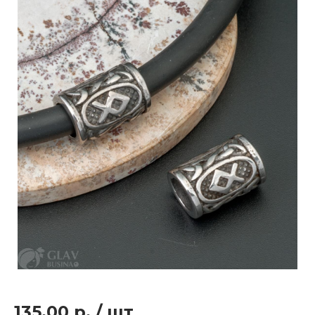
135.00 р.
/
шт