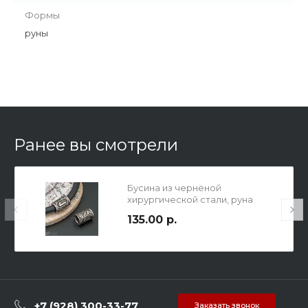
Формы
руны
Ранее вы смотрели
Бусина из чернёной
хирургической стали, руна
Лагус, р-р 13х9мм, отв. 5,2мм.
135.00 р.
+7 (928) 300-33-77
Заказать звонок