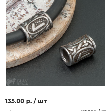
135.00 р.
/
шт