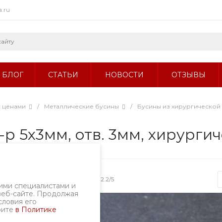
a.ru
БЛОГ
СТАТЬИ
НОВОСТИ
ОТЗЫВЫ
с ценами
/
Металлические бусины
/
Бусины из хирургической 
р 5х3мм, отв. 3мм, хирургич
Артикул
1302.2/5
ими специалистами и
веб-сайте. Продолжая
словия его
рите
в Политике