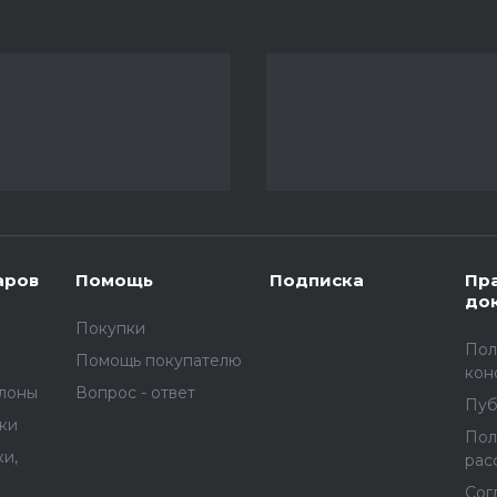
аров
Помощь
Подписка
Пр
до
Покупки
Пол
Помощь покупателю
кон
улоны
Вопрос - ответ
Пуб
вки
Пол
и,
рас
Сог