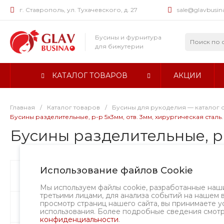
г. Ставрополь, ул. Тухачевского, д. 27
sale@glavbusin
Бусины и фурнитура
для бижутерии
КАТАЛОГ ТОВАРОВ
АКЦИИ
Главная
/
Каталог товаров
/
Бусины для рукоделия — каталог 
Бусины разделительные, р-р 5х3мм, отв. 3мм, хирургическая сталь.
Бусины разделительные, р-
Использование файлов Cookie
Бусины
Хит
Долговечно
Мы используем файлы cookie, разработанные наш
третьими лицами, для анализа событий на нашем 
просмотр страниц нашего сайта, вы принимаете у
Фурнитура
использования. Более подробные сведения смот
конфиденциальности
.