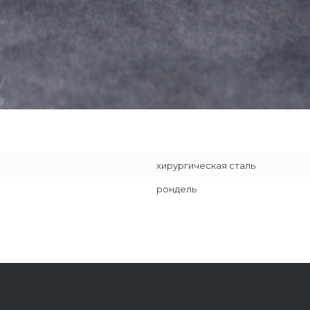
хирургическая сталь
рондель