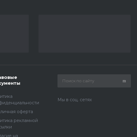
авовые
кументы
итика
Мы в соц. сетях
фиденциальности
личная оферта
итика рекламной
сылки
ласие на