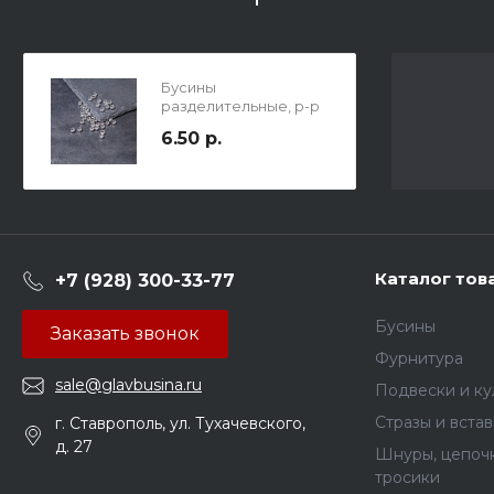
Бусины
разделительные, р-р
5х3мм, отв. 3мм,
6.50 р.
хирургическая сталь.
Каталог тов
+7 (928) 300-33-77
Бусины
Заказать звонок
Фурнитура
sale@glavbusina.ru
Подвески и к
Стразы и вста
г. Ставрополь, ул. Тухачевского,
д. 27
Шнуры, цепочк
тросики