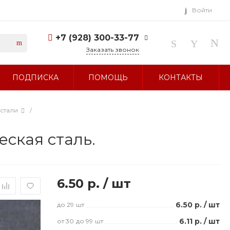
Войти
+7 (928) 300-33-77
Заказать звонок
+7 (928) 300-33-77
ПОДПИСКА
ПОМОЩЬ
КОНТАКТЫ
г. Ставрополь, ул.
Тухачевского, д. 27
Без выходных 10:00-19:00
sale@glavbusina.ru
стали
/
еская сталь.
6.50 р.
/
шт
6.50 р.
/
шт
до 29
шт
6.11 р.
/
шт
от 30
до 99
шт