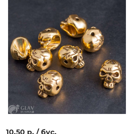
10.50 р.
/
бус.