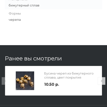
бижутерный сплав
Формы
черепа
Ранее вы смотрели
Бусина череп из бижутерного
сплава, цвет покрытия
античное золото, р-р 8х9х10мм,
10.50 р.
сбоку отв. 1.5мм.