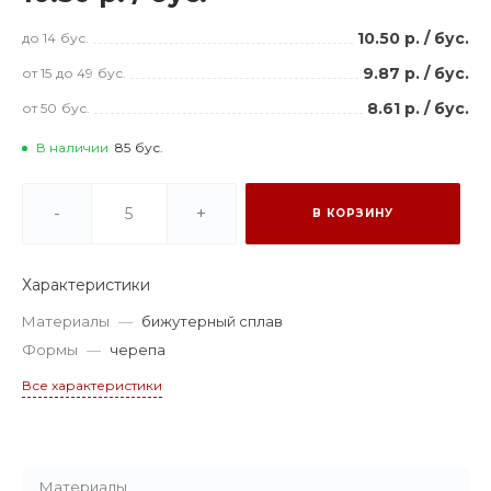
10.50 р.
/
бус.
до 14
бус.
9.87 р.
/
бус.
от 15
до 49
бус.
8.61 р.
/
бус.
от 50
бус.
В наличии
85
бус.
-
+
В КОРЗИНУ
Характеристики
Материалы
—
бижутерный сплав
Формы
—
черепа
Все характеристики
Материалы