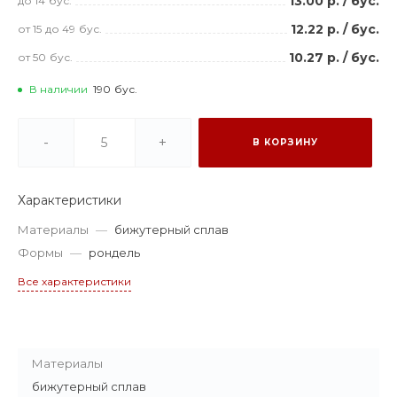
13.00 р.
/
бус.
до 14
бус.
12.22 р.
/
бус.
от 15
до 49
бус.
10.27 р.
/
бус.
от 50
бус.
В наличии
190
бус.
-
+
В КОРЗИНУ
Характеристики
Материалы
—
бижутерный сплав
Формы
—
рондель
Все характеристики
Материалы
бижутерный сплав