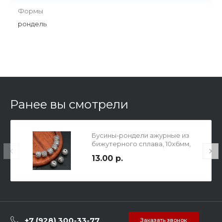
Формы
рондель
Ранее вы смотрели
Бусины-рондели ажурные из
бижутерного сплава, 10х6мм,
отв. 2мм, цвет античное
13.00 р.
серебро.
+7 (928) 300-33-77
Заказать звонок