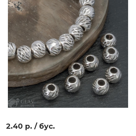
2.40 р.
/
бус.