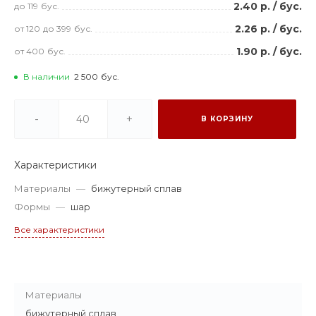
2.40 р.
/
бус.
до 119
бус.
2.26 р.
/
бус.
от 120
до 399
бус.
1.90 р.
/
бус.
от 400
бус.
В наличии
2 500
бус.
-
+
В КОРЗИНУ
Характеристики
Материалы
—
бижутерный сплав
Формы
—
шар
Все характеристики
Материалы
бижутерный сплав