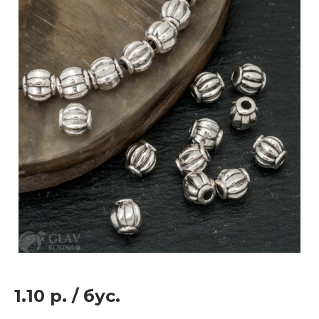
1.10 р.
/
бус.