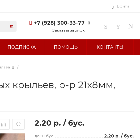
Войти
+7 (928) 300-33-77
Заказать звонок
+7 (928) 300-33-77
ПОДПИСКА
ПОМОЩЬ
КОНТАКТЫ
г. Ставрополь, ул.
Тухачевского, д. 27
Без выходных 10:00-19:00
sale@glavbusina.ru
плава
/
х крыльев, р-р 21х8мм,
2.20 р.
/
бус.
2.20 р.
/
бус.
до 59
бус.