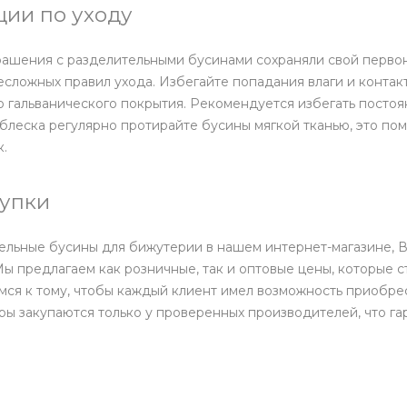
ии по уходу
рашения с разделительными бусинами сохраняли свой перво
сложных правил ухода. Избегайте попадания влаги и контак
 гальванического покрытия. Рекомендуется избегать постоян
леска регулярно протирайте бусины мягкой тканью, это пом
.
упки
льные бусины для бижутерии в нашем интернет-магазине, Вы
Мы предлагаем как розничные, так и оптовые цены, которые с
мся к тому, чтобы каждый клиент имел возможность приобре
ары закупаются только у проверенных производителей, что га