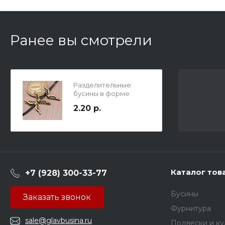
Ранее вы смотрели
Разделительные
бусины в форме
парных
2.20 р.
расправленных
крыльев, р-р 21х8мм,
отв-е 1.4мм,
бижутерный сплав,
цвет бронза.
Каталог тов
+7 (928) 300-33-77
Бусины
Заказать звонок
Фурнитура
sale@glavbusina.ru
Подвески и к