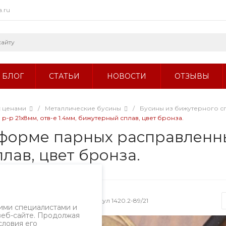
a.ru
БЛОГ
СТАТЬИ
НОВОСТИ
ОТЗЫВЫ
с ценами
/
Металлические бусины
/
Бусины из бижутерного с
р 21х8мм, отв-е 1.4мм, бижутерный сплав, цвет бронза.
форме парных расправленны
лав, цвет бронза.
ызов
Артикул
1420.2-89/21
ими специалистами и
веб-сайте. Продолжая
словия его