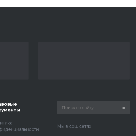
авовые
кументы
итика
Мы в соц. сетях
фиденциальности