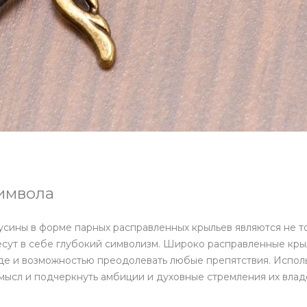
имвола
сины в форме парных расправленных крыльев являются не т
есут в себе глубокий символизм. Широко расправленные крыл
е и возможностью преодолевать любые препятствия. Исполь
ысл и подчеркнуть амбиции и духовные стремления их влад