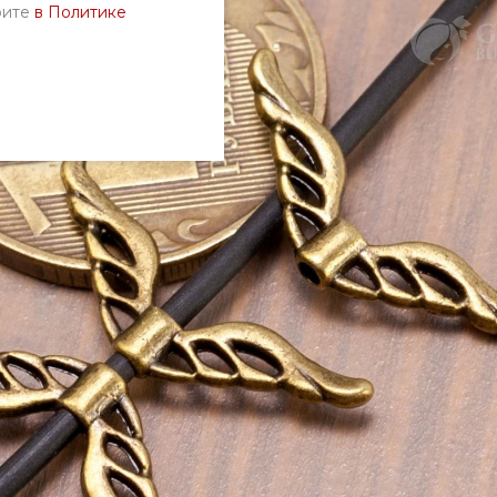
рите
в Политике