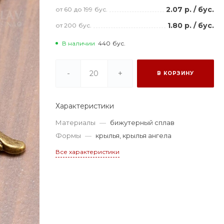
2.07 р.
/
бус.
от 60
до 199
бус.
1.80 р.
/
бус.
от 200
бус.
В наличии
440
бус.
-
+
В КОРЗИНУ
Характеристики
Материалы
—
бижутерный сплав
Формы
—
крылья, крылья ангела
Все характеристики