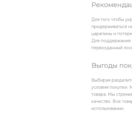
Рекомендац
Для того чтобы ук
придерживаться не
царапины и потерю
Для поддержания б
первозданный лоск
Выгоды пок
Выбирая разделите
условия покупки. 
товара. Мы стреми
качество. Все тов
использовании.