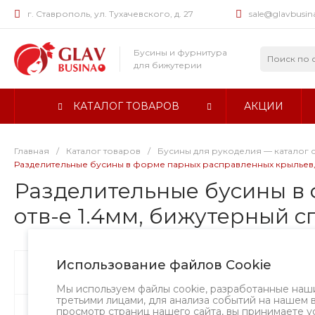
г. Ставрополь, ул. Тухачевского, д. 27
sale@glavbusin
Бусины и фурнитура
для бижутерии
КАТАЛОГ ТОВАРОВ
АКЦИИ
Главная
/
Каталог товаров
/
Бусины для рукоделия — каталог 
Разделительные бусины в форме парных расправленных крыльев, р-
Разделительные бусины в 
отв-е 1.4мм, бижутерный сп
Использование файлов Cookie
Бусины
Хит
Творческий в
Мы используем файлы cookie, разработанные наш
третьими лицами, для анализа событий на нашем 
просмотр страниц нашего сайта, вы принимаете у