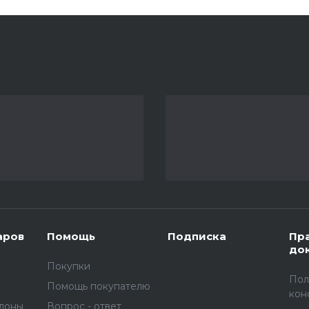
аров
Помощь
Подписка
Пр
до
Покупки
Пол
Помощь покупателю
кон
улоны
Вопрос - ответ