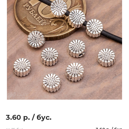
3.60 р.
/
бус.