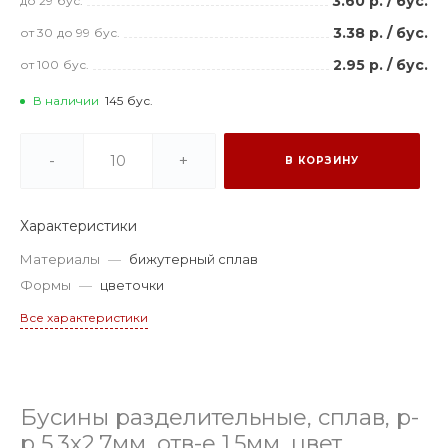
3.60 р.
/
бус.
до 29
бус.
3.38 р.
/
бус.
от 30
до 99
бус.
2.95 р.
/
бус.
от 100
бус.
В наличии
145
бус.
-
+
В КОРЗИНУ
Характеристики
Материалы
—
бижутерный сплав
Формы
—
цветочки
Все характеристики
Бусины разделительные, сплав, р-
р 5.3х2.7мм, отв-е 1.5мм, цвет