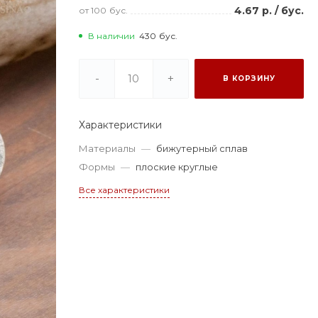
4.67 р.
/
бус.
от 100
бус.
В наличии
430
бус.
-
+
В КОРЗИНУ
Характеристики
Материалы
—
бижутерный сплав
Формы
—
плоские круглые
Все характеристики