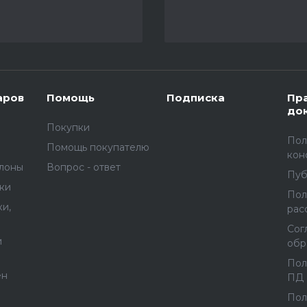
аров
Помощь
Подписка
Пр
до
Покупки
Пол
Помощь покупателю
кон
улоны
Вопрос - ответ
Пуб
вки
Пол
и,
рас
Сог
и
обр
Пол
ен
ПД
Пол