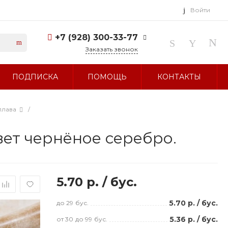
Войти
+7 (928) 300-33-77
Заказать звонок
+7 (928) 300-33-77
ПОДПИСКА
ПОМОЩЬ
КОНТАКТЫ
г. Ставрополь, ул.
Тухачевского, д. 27
Без выходных 10:00-19:00
sale@glavbusina.ru
плава
/
цвет чернёное серебро.
5.70 р.
/
бус.
5.70 р.
/
бус.
до 29
бус.
5.36 р.
/
бус.
от 30
до 99
бус.