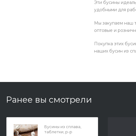
Эти бусины идеаль
удобными для раб
Мы закупаем наш т
оптовые и розничн
Покупка этих буси
наших бусин из сп
Ранее вы смотрели
Бусины из сплава,
таблетки, р-р