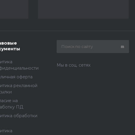
авовые
кументы
итика
Мы в соц. сетях
фиденциальности
личная оферта
итика рекламной
сылки
ласие на
аботку ПД
итика обработки
итика