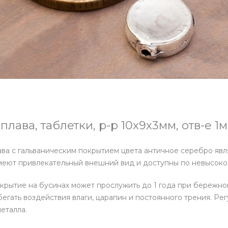
плава, таблетки, р-р 10х9х3мм, отв-е 1
ава с гальваническим покрытием цвета античное серебро яв
меют привлекательный внешний вид и доступны по невысоко
крытие на бусинах может прослужить до 1 года при бережном
егать воздействия влаги, царапин и постоянного трения. Ре
еталла.