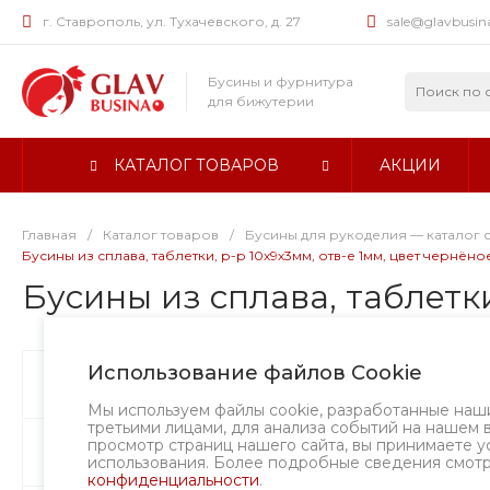
г. Ставрополь, ул. Тухачевского, д. 27
sale@glavbusin
Бусины и фурнитура
для бижутерии
КАТАЛОГ ТОВАРОВ
АКЦИИ
Главная
/
Каталог товаров
/
Бусины для рукоделия — каталог 
Бусины из сплава, таблетки, р-р 10х9х3мм, отв-е 1мм, цвет чернён
Бусины из сплава, таблетки
Использование файлов Cookie
Бусины
А
Мы используем файлы cookie, разработанные наш
третьими лицами, для анализа событий на нашем 
просмотр страниц нашего сайта, вы принимаете у
Фурнитура
использования. Более подробные сведения смот
конфиденциальности
.