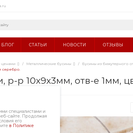
a.ru
БЛОГ
СТАТЬИ
НОВОСТИ
ОТЗЫВЫ
с ценами
/
Металлические бусины
/
Бусины из бижутерного с
ое серебро.
, р-р 10х9х3мм, отв-е 1мм, 
ртикул
1418.2-82/10
ими специалистами и
веб-сайте. Продолжая
словия его
рите
в Политике