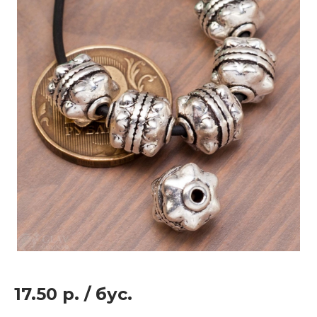
17.50 р.
/
бус.