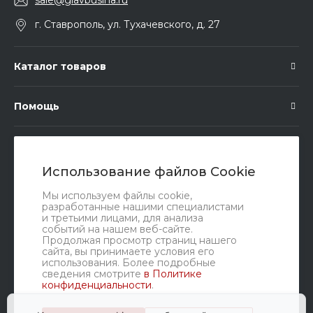
sale@glavbusina.ru
г. Ставрополь, ул. Тухачевского, д. 27
Каталог товаров
Помощь
Подписка
Использование файлов Cookie
Правовые документы
Мы используем файлы cookie,
разработанные нашими специалистами
и третьими лицами, для анализа
событий на нашем веб-сайте.
Продолжая просмотр страниц нашего
сайта, вы принимаете условия его
использования. Более подробные
сведения смотрите
в Политике
конфиденциальности
.
Мы в соц. сетях