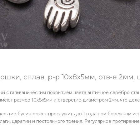
шки, сплав, р-р 10х8х5мм, отв-е 2мм,
и с гальваническим покрытием цвета античное серебро ста
меют размер 10х8х5мм и отверстие диаметром 2мм, что дела
крытие бусин может прослужить до 1 года при бережном исп
влаги, царапин и постоянного трения. Регулярное протирани