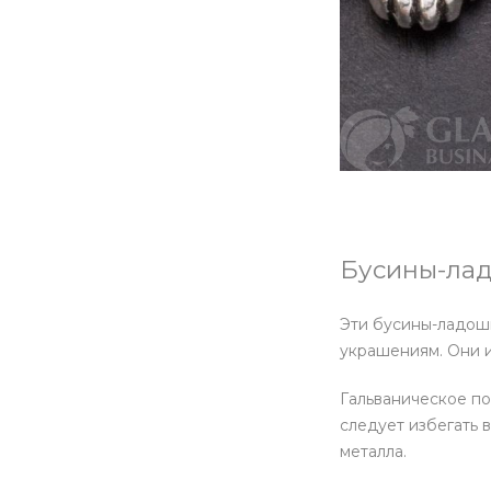
Бусины-ладо
Эти бусины-ладошк
украшениям. Они и
Гальваническое по
следует избегать 
металла.