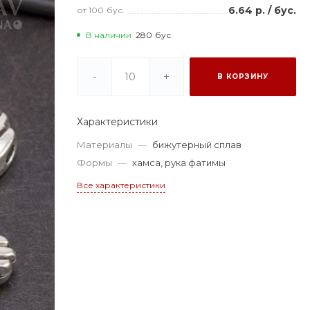
6.64 р.
/
бус.
от 100
бус.
В наличии
280
бус.
-
+
В КОРЗИНУ
Характеристики
Материалы
—
бижутерный сплав
Формы
—
хамса, рука фатимы
Все характеристики