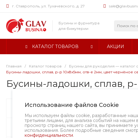
г. Ставрополь, ул. Тухачевского, д. 27
sale@glavbusin
Бусины и фурнитура
для бижутерии
КАТАЛОГ ТОВАРОВ
АКЦИИ
Главная
/
Каталог товаров
/
Бусины для рукоделия — каталог 
Бусины-ладошки, сплав, р-р 10х8х5мм, отв-е 2мм, цвет чернёное 
Бусины-ладошки, сплав, р-
Использование файлов Cookie
Бусины
Хит
Мы используем файлы cookie, разработанные наш
третьими лицами, для анализа событий на нашем 
просмотр страниц нашего сайта, вы принимаете у
Фурнитура
использования. Более подробные сведения смот
конфиденциальности
.