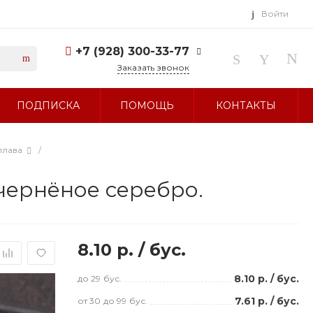
Войти
+7 (928) 300-33-77
Заказать звонок
+7 (928) 300-33-77
ПОДПИСКА
ПОМОЩЬ
КОНТАКТЫ
г. Ставрополь, ул.
Тухачевского, д. 27
Без выходных 10:00-19:00
sale@glavbusina.ru
плава
/
 чернёное серебро.
8.10 р.
/
бус.
8.10 р.
/
бус.
до 29
бус.
7.61 р.
/
бус.
от 30
до 99
бус.