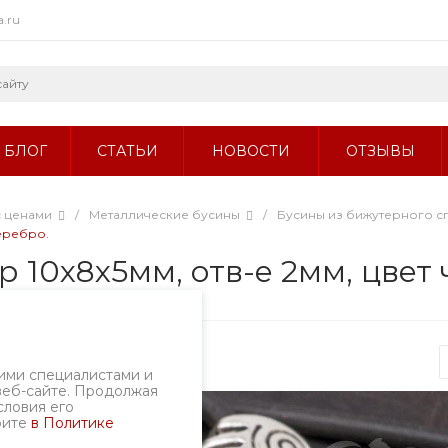
a.ru
БЛОГ
СТАТЬИ
НОВОСТИ
ОТЗЫВЫ
с ценами
/
Металлические бусины
/
Бусины из бижутерного с
серебро.
р 10х8х5мм, отв-е 2мм, цвет
Артикул
1416.2-82/10
ими специалистами и
веб-сайте. Продолжая
словия его
рите
в Политике