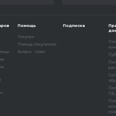
аров
Помощь
Подписка
Пр
до
Покупки
Пол
Помощь покупателю
кон
улоны
Вопрос - ответ
Пуб
вки
Пол
и,
рас
Сог
и
обр
Пол
ен
ПД
Пол
исп
coo