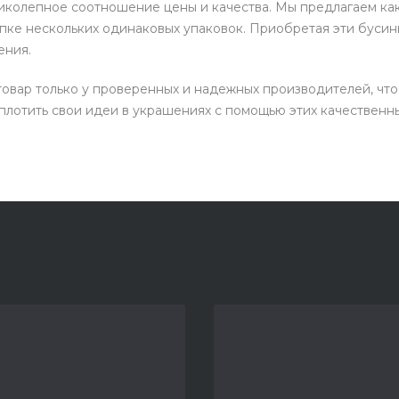
ликолепное соотношение цены и качества. Мы предлагаем как
пке нескольких одинаковых упаковок. Приобретая эти бусины
ения.
овар только у проверенных и надежных производителей, чтоб
плотить свои идеи в украшениях с помощью этих качественн