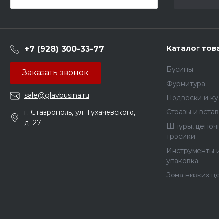
Каталог тов
+7 (928) 300-33-77
Бусины
Заказать звонок
Фурнитура
sale@glavbusina.ru
Подвески и к
Стразы и вста
г. Ставрополь, ул. Тухачевского,
д. 27
Шнуры, цепочк
тросики
Инструменты 
упаковка
Зона низких ц