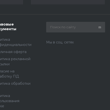
авовые
кументы
итика
Мы в соц. сетях
фиденциальности
личная оферта
итика рекламной
сылки
ласие на
аботку ПД
итика обработки
итика
ользования
kie