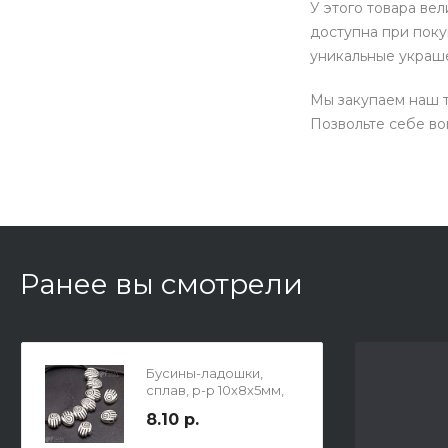
У этого товара ве
доступна при поку
уникальные украш
Мы закупаем наш т
Позвольте себе во
Ранее вы смотрели
Бусины-ладошки,
сплав, р-р 10х8х5мм,
отв-е 2мм, цвет
8.10 р.
чернёное серебро.