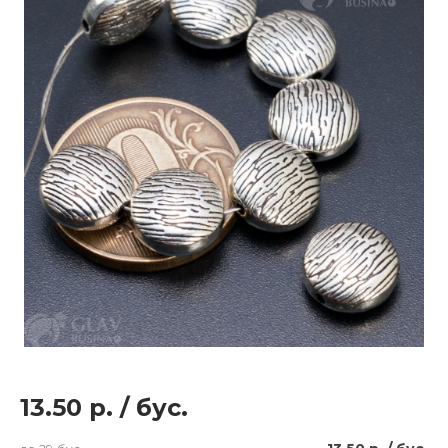
13.50 р.
/
бус.