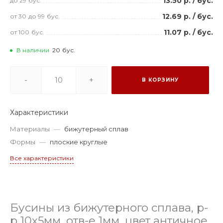
13.50 р.
/
бус.
до 29
бус.
12.69 р.
/
бус.
от 30
до 99
бус.
11.07 р.
/
бус.
от 100
бус.
В наличии
20
бус.
-
+
В КОРЗИНУ
Характеристики
Материалы
—
бижутерный сплав
Формы
—
плоские круглые
Все характеристики
Бусины из бижутерного сплава, р-
р 10х5мм, отв-е 1мм, цвет античное