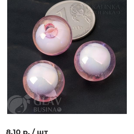
8.10 р.
/
шт