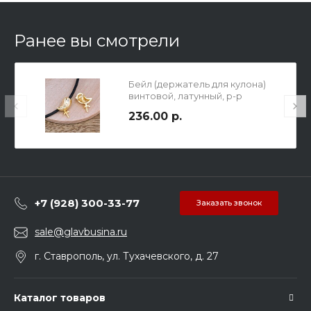
Ранее вы смотрели
Бейл (держатель для кулона)
винтовой, латунный, р-р
12х10.4х6.4мм, отв-е 2.5мм, длина
236.00 р.
штифта 3.3мм, цвет золото.
+7 (928) 300-33-77
Заказать звонок
sale@glavbusina.ru
г. Ставрополь, ул. Тухачевского, д. 27
Каталог товаров