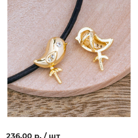
236.00 р.
/
шт