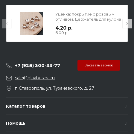
Уценка: покрытие с розовым
отливом. Держатель для кулона
(бейл) из бижутерного сплава
4.20 р.
для шнура 4мм, чернёное
6.00 р.
серебро, 9х6х4мм, отв-е 2мм.
+7 (928) 300-33-77
Заказать звонок
sale@glavbusina.ru
г. Ставрополь, ул. Тухачевского, д. 27
Каталог товаров
Помощь