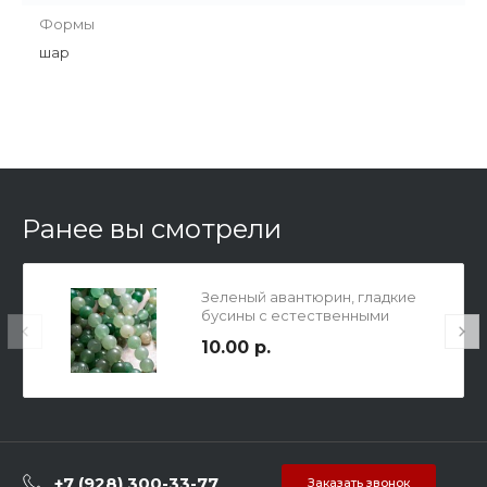
Формы
шар
Ранее вы смотрели
Зеленый авантюрин, гладкие
бусины с естественными
неровностями, шар, 10мм,
10.00 р.
отв.1,2мм
+7 (928) 300-33-77
Заказать звонок