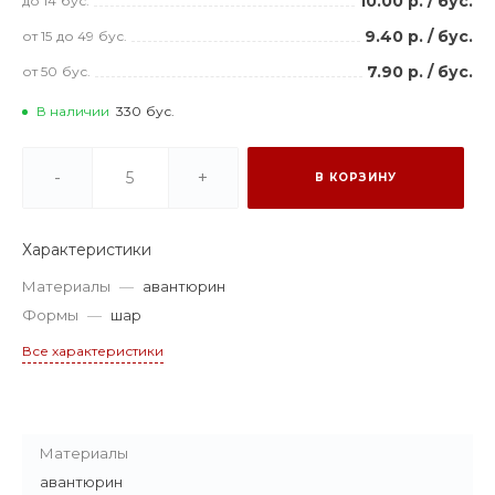
10.00 р.
/
бус.
до 14
бус.
9.40 р.
/
бус.
от 15
до 49
бус.
7.90 р.
/
бус.
от 50
бус.
В наличии
330
бус.
-
+
В КОРЗИНУ
Характеристики
Материалы
—
авантюрин
Формы
—
шар
Все характеристики
Материалы
авантюрин