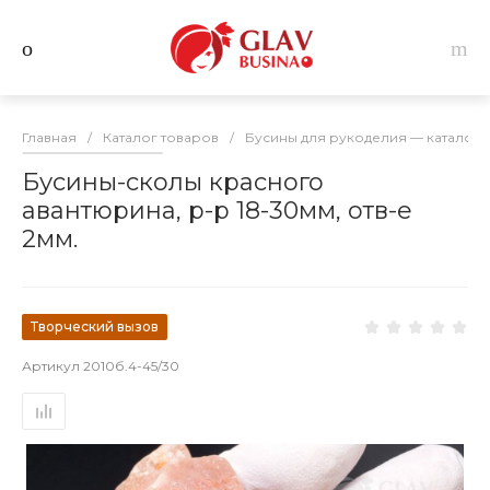
Главная
/
Каталог товаров
/
Бусины для рукоделия — каталог 
Бусины-сколы красного
авантюрина, р-р 18-30мм, отв-е
2мм.
Творческий вызов
Артикул
2010б.4-45/30