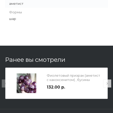
аметист
Формы
шар
Ранее вы смотрели
Фиолетовый призрак (аметист
с какоксенитом) , бусины
гладкие полированные, шар,
132.00 р.
13мм, отв 1,2мм.