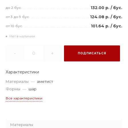
132.00 р.
/
бус.
до 2
бус.
124.08 р.
/
бус.
от 3
до 9
бус.
101.64 р.
/
бус.
от 10
бус.
Нет в наличии
-
+
ПОДПИСАТЬСЯ
Характеристики
Материалы
—
аметист
Формы
—
шар
Все характеристики
Материалы