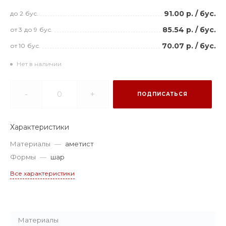
91.00 р.
/
бус.
до 2
бус.
85.54 р.
/
бус.
от 3
до 9
бус.
70.07 р.
/
бус.
от 10
бус.
Нет в наличии
-
+
ПОДПИСАТЬСЯ
Характеристики
Материалы
—
аметист
Формы
—
шар
Все характеристики
Материалы