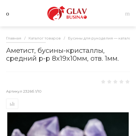
Главная
/
Каталог товаров
/
Бусины для рукоделия — каталог 
Аметист, бусины-кристаллы,
средний р-р 8х19х10мм, отв. 1мм.
Артикул
2326б.1/10