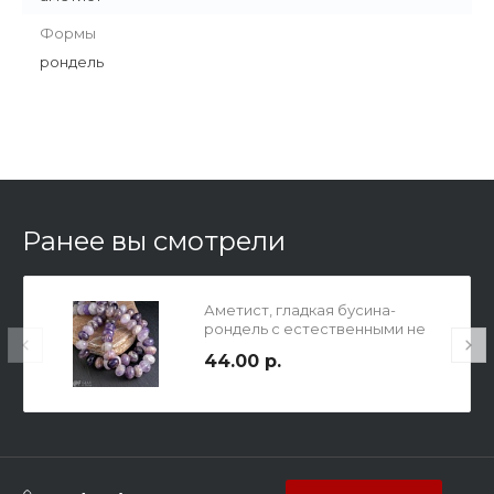
Формы
рондель
Ранее вы смотрели
Аметист, гладкая бусина-
рондель с естественными не
ровностями, р-р 10х14мм, отв.
44.00 р.
1мм.