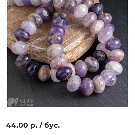
44.00 р.
/
бус.