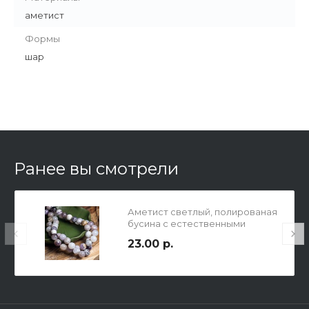
аметист
Формы
шар
Ранее вы смотрели
Аметист светлый, полированая
бусина с естественными
неровностями, шар, 10мм,
23.00 р.
отв.1,2мм.