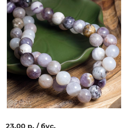
23.00 р.
/
бус.