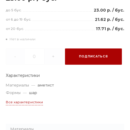
23.00 р.
/
бус.
до 5
бус.
21.62 р.
/
бус.
от 6
до 19
бус.
17.71 р.
/
бус.
от 20
бус.
Нет в наличии
-
+
ПОДПИСАТЬСЯ
Характеристики
Материалы
—
аметист
Формы
—
шар
Все характеристики
Материалы