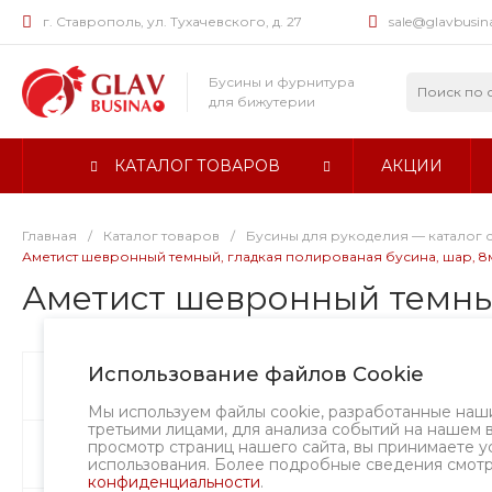
г. Ставрополь, ул. Тухачевского, д. 27
sale@glavbusin
Бусины и фурнитура
для бижутерии
КАТАЛОГ ТОВАРОВ
АКЦИИ
Главная
/
Каталог товаров
/
Бусины для рукоделия — каталог 
Аметист шевронный темный, гладкая полированая бусина, шар, 8мм
Аметист шевронный темный
Использование файлов Cookie
Бусины
А
Мы используем файлы cookie, разработанные наш
третьими лицами, для анализа событий на нашем 
просмотр страниц нашего сайта, вы принимаете у
Фурнитура
использования. Более подробные сведения смот
конфиденциальности
.