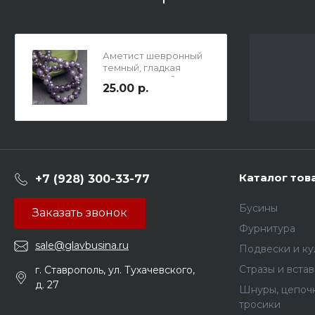
Аметист шевронный
темный, гладкая
полированая бусина,
25.00 р.
шар, 8мм, отв.1мм.
Каталог тов
+7 (928) 300-33-77
Бусины
Заказать звонок
Фурнитура
sale@glavbusina.ru
Подвески и к
Стразы и вста
г. Ставрополь, ул. Тухачевского,
д. 27
Шнуры, цепочк
тросики