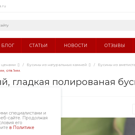
a.ru
БЛОГ
СТАТЬИ
НОВОСТИ
ОТЗЫВЫ
с ценами
/
Бусины из натуральных камней
/
Бусины из аметист
, отв.1мм.
, гладкая полированая бусин
ртикул
2324б.3/8
ими специалистами и
веб-сайте. Продолжая
словия его
рите
в Политике