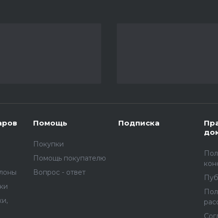
аров
Помощь
Подписка
Пр
до
Покупки
Пол
Помощь покупателю
кон
улоны
Вопрос - ответ
Пуб
вки
Пол
и,
рас
Сог