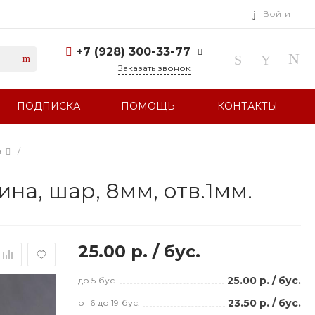
Войти
+7 (928) 300-33-77
Заказать звонок
+7 (928) 300-33-77
ПОДПИСКА
ПОМОЩЬ
КОНТАКТЫ
г. Ставрополь, ул.
Тухачевского, д. 27
Без выходных 10:00-19:00
sale@glavbusina.ru
а
/
а, шар, 8мм, отв.1мм.
25.00 р.
/
бус.
25.00 р.
/
бус.
до 5
бус.
23.50 р.
/
бус.
от 6
до 19
бус.