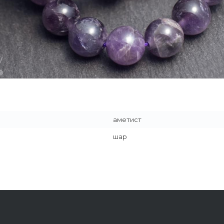
аметист
шар