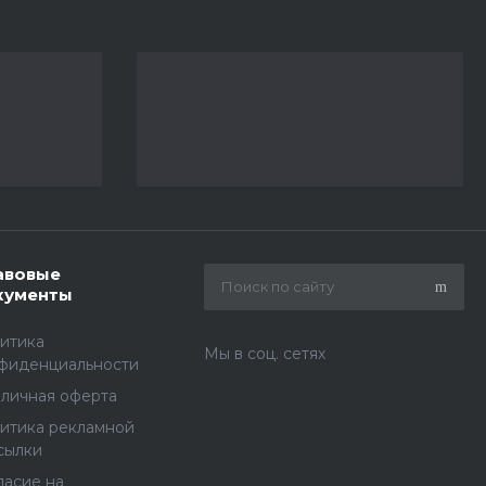
авовые
кументы
итика
Мы в соц. сетях
фиденциальности
личная оферта
итика рекламной
сылки
ласие на