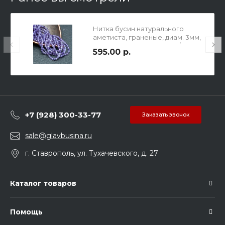
Нитка бусин натурального
аметиста, граненые, диам. 3мм,
отв-е 0,5мм, длина 38 см / 145
595.00 р.
бусин.
+7 (928) 300-33-77
Заказать звонок
sale@glavbusina.ru
г. Ставрополь, ул. Тухачевского, д. 27
Каталог товаров
Помощь