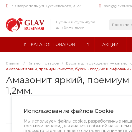
г. Ставрополь, ул. Тухачевского, д. 27
sale@glavbusin
Бусины и фурнитура
для бижутерии
КАТАЛОГ ТОВАРОВ
АКЦИИ
Главная
/
Каталог товаров
/
Бусины для рукоделия — каталог 
Амазонит яркий, премиум качество, бусины гладкие шлифованные, 
Амазонит яркий, премиум к
1,2мм.
Использование файлов Cookie
Бусины
Творческий вызов
Мы используем файлы cookie, разработанные наш
третьими лицами, для анализа событий на нашем 
просмотр страниц нашего сайта, вы принимаете у