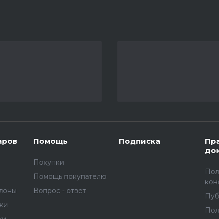
аров
Помощь
Подписка
Пр
до
Покупки
Пол
Помощь покупателю
кон
улоны
Вопрос - ответ
Пуб
вки
Пол