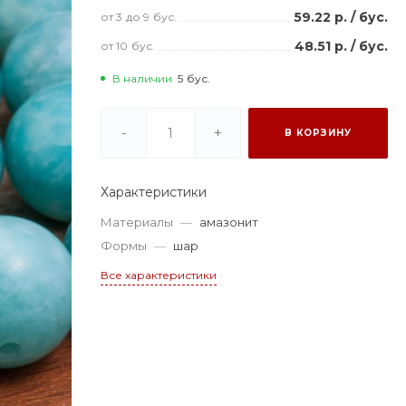
59.22 р.
/
бус.
от 3
до 9
бус.
48.51 р.
/
бус.
от 10
бус.
В наличии
5
бус.
-
+
В КОРЗИНУ
Характеристики
Материалы
—
амазонит
Формы
—
шар
Все характеристики