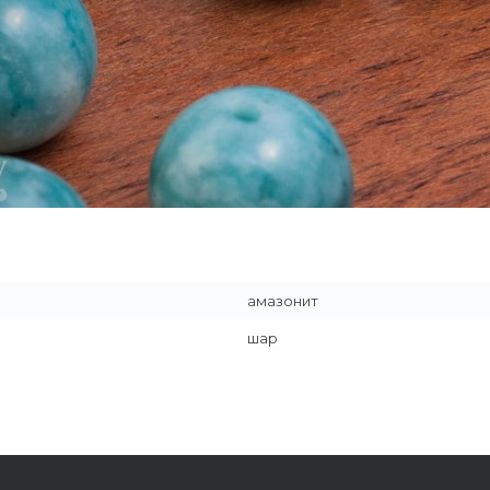
амазонит
шар