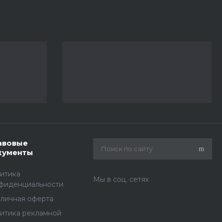
авовые
кументы
итика
Мы в соц. сетях
фиденциальности
личная оферта
итика рекламной