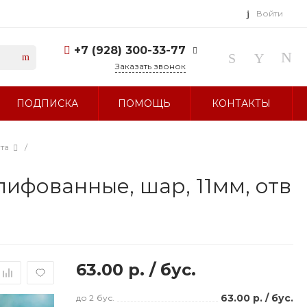
Войти
+7 (928) 300-33-77
Заказать звонок
+7 (928) 300-33-77
ПОДПИСКА
ПОМОЩЬ
КОНТАКТЫ
г. Ставрополь, ул.
Тухачевского, д. 27
Без выходных 10:00-19:00
sale@glavbusina.ru
та
/
ифованные, шар, 11мм, отв
63.00 р.
/
бус.
63.00 р.
/
бус.
до 2
бус.