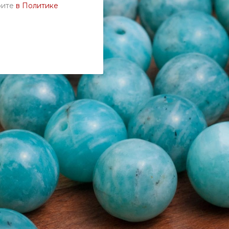
рите
в Политике