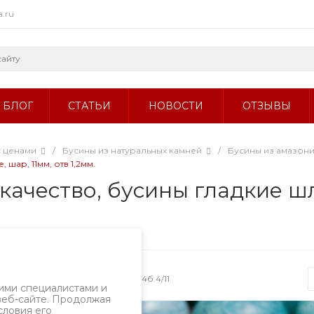
a.ru
БЛОГ
СТАТЬИ
НОВОСТИ
ОТЗЫВЫ
с ценами
/
Бусины из натуральных камней
/
Бусины из амазони
шар, 11мм, отв 1,2мм.
ачество, бусины гладкие шл
Артикул
2604б.4/11
ими специалистами и
веб-сайте. Продолжая
словия его