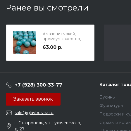
Ранее вы смотрели
Амазонит яркий,
премиум качество,
бусины гладкие
63.00 р.
шлифованные, шар,
11мм, отв 1,2мм.
Каталог тов
+7 (928) 300-33-77
Бусины
Заказать звонок
Фурнитура
sale@glavbusina.ru
Подвески и к
Стразы и вста
г. Ставрополь, ул. Тухачевского,
д. 27