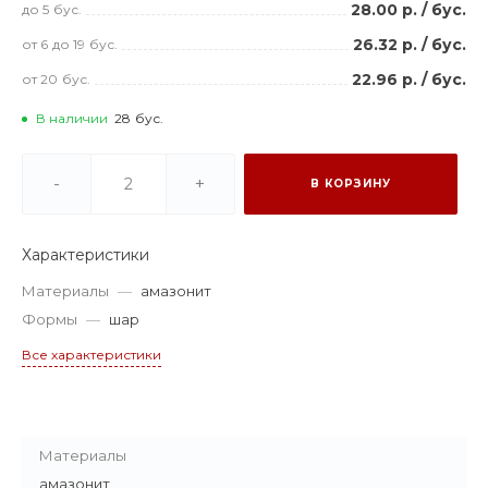
28.00 р.
/
бус.
до 5
бус.
26.32 р.
/
бус.
от 6
до 19
бус.
22.96 р.
/
бус.
от 20
бус.
В наличии
28
бус.
-
+
В КОРЗИНУ
Характеристики
Материалы
—
амазонит
Формы
—
шар
Все характеристики
Материалы
амазонит