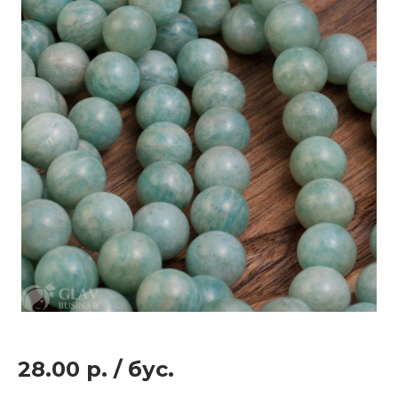
28.00 р.
/
бус.