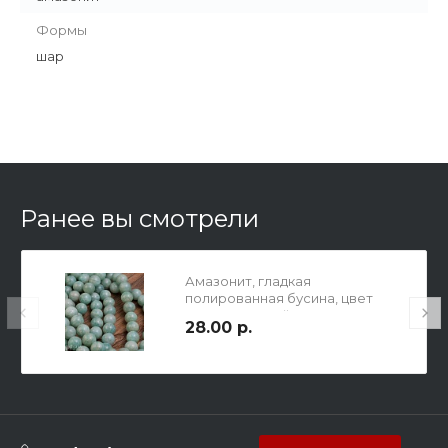
Формы
шар
Ранее вы смотрели
Амазонит, гладкая
полированная бусина, цвет
светло-мятный, шар, р-р 8мм,
28.00 р.
отв. 1мм.