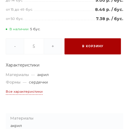
9.00 р.
/
бус.
до 14
бус.
8.46 р.
/
бус.
от 15
до 49
бус.
7.38 р.
/
бус.
от 50
бус.
В наличии
5
бус.
-
+
В КОРЗИНУ
Характеристики
Материалы
—
акрил
Формы
—
сердечки
Все характеристики
Материалы
акрил