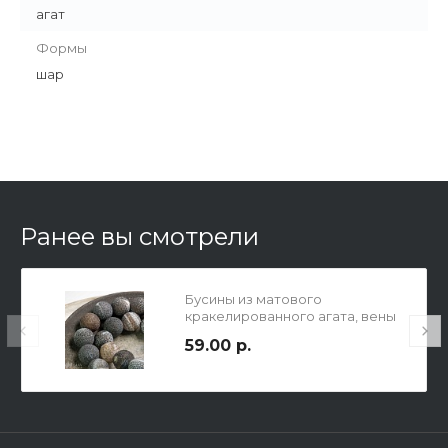
агат
Формы
шар
Ранее вы смотрели
Бусины из матового
кракелированного агата, вены
дракона, черно-коричневые,
59.00 р.
диам. 14мм, отв-е 1мм.