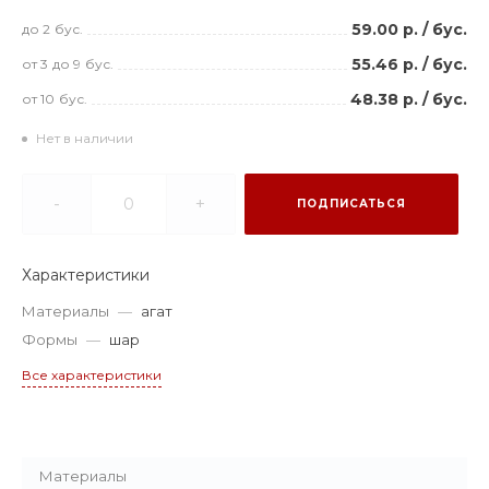
59.00 р.
/
бус.
до 2
бус.
55.46 р.
/
бус.
от 3
до 9
бус.
48.38 р.
/
бус.
от 10
бус.
Нет в наличии
-
+
ПОДПИСАТЬСЯ
Характеристики
Материалы
—
агат
Формы
—
шар
Все характеристики
Материалы