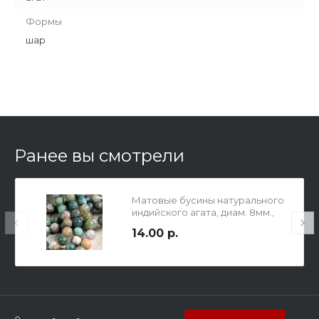
Формы
шар
Ранее вы смотрели
Матовые бусины натурального
индийского агата, диам. 8мм.,
отв-е 1мм.
14.00 р.