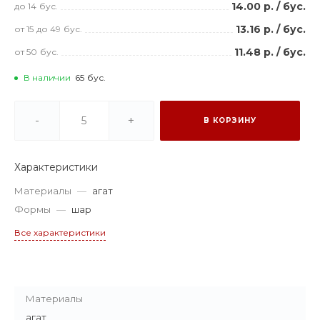
14.00 р.
/
бус.
до 14
бус.
13.16 р.
/
бус.
от 15
до 49
бус.
11.48 р.
/
бус.
от 50
бус.
В наличии
65
бус.
-
+
В КОРЗИНУ
Характеристики
Материалы
—
агат
Формы
—
шар
Все характеристики
Материалы
агат