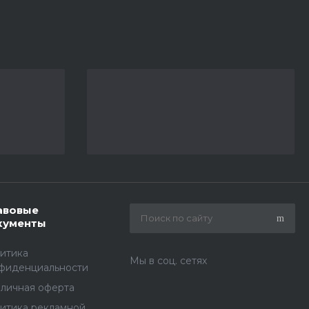
авовые
кументы
итика
Мы в соц. сетях
фиденциальности
личная оферта
итика рекламной