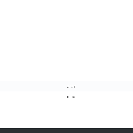
агат
шар