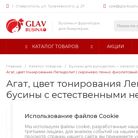
г. Ставрополь, ул. Тухачевского, д. 27
sale@glavbusin
Бусины и фурнитура
для бижутерии
КАТАЛОГ ТОВАРОВ
АКЦИИ
Главная
/
Каталог товаров
/
Бусины для рукоделия — каталог 
Агат, цвет тонирования Лепидолит ( сиренево-темно фиолетовый ц
Агат, цвет тонирования Ле
бусины с естественными н
Использование файлов Cookie
Бусины
Хит
Мы используем файлы cookie, разработанные наш
третьими лицами, для анализа событий на нашем 
просмотр страниц нашего сайта, вы принимаете у