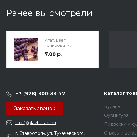
Ранее вы смотрели
Агат, цвет
тонирования
Лепидолит (
7.00 р.
сиренево-темно
фиолетовый цвет ),
гладкие бусины с
естественными
неровностями, шар,
8мм, отв.1мм
Каталог тов
+7 (928) 300-33-77
Бусины
Заказать звонок
Фурнитура
sale@glavbusina.ru
Подвески и к
Стразы и вста
г. Ставрополь, ул. Тухачевского,