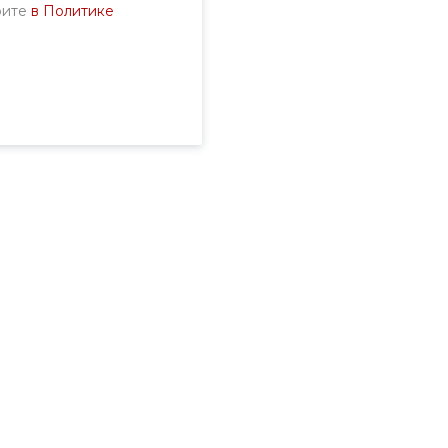
рите
в Политике