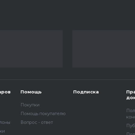
аров
Помощь
Подписка
Пр
до
Покупки
Пол
Помощь покупателю
кон
улоны
Вопрос - ответ
Пуб
вки
Пол