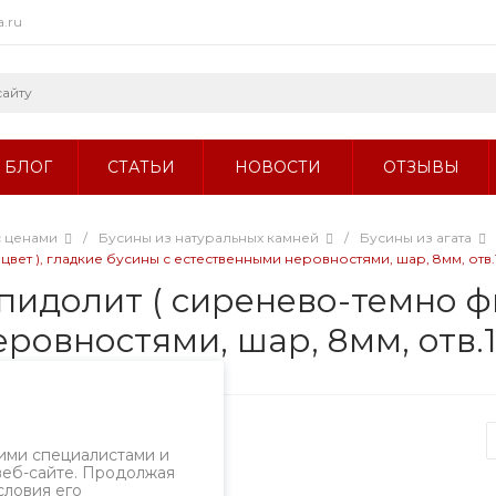
a.ru
БЛОГ
СТАТЬИ
НОВОСТИ
ОТЗЫВЫ
с ценами
/
Бусины из натуральных камней
/
Бусины из агата
вет ), гладкие бусины с естественными неровностями, шар, 8мм, отв
пидолит ( сиренево-темно фи
еровностями, шар, 8мм, отв.
Артикул
2401б.15/8
ими специалистами и
веб-сайте. Продолжая
словия его