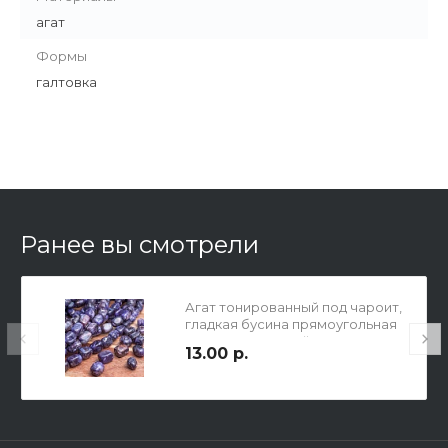
агат
Формы
галтовка
Ранее вы смотрели
Агат тонированный под чароит,
гладкая бусина прямоугольная
галтовка, средний р-р 11х8х8мм,
13.00 р.
отв. 1мм.