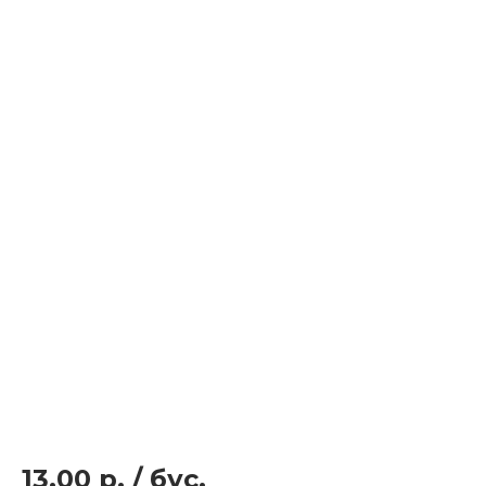
13.00 р.
/
бус.