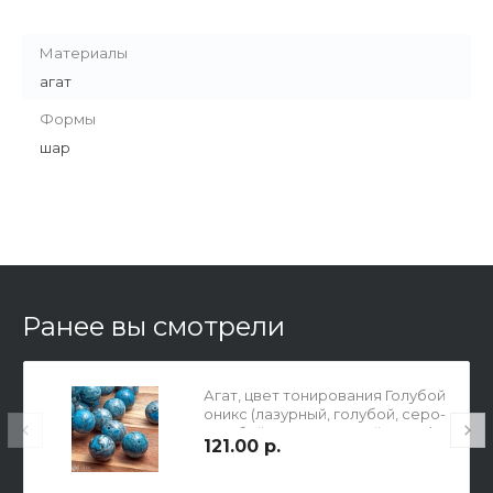
Материалы
агат
Формы
шар
Ранее вы смотрели
Агат, цвет тонирования Голубой
оникс (лазурный, голубой, серо-
голубой и темно-серый цвета),
121.00 р.
гладкая бусина, шар,
полированный, р-р 20мм, отв.
1,2мм.