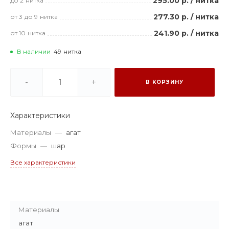
295.00 р.
/
нитка
до 2
нитка
277.30 р.
/
нитка
от 3
до 9
нитка
241.90 р.
/
нитка
от 10
нитка
В наличии
49
нитка
-
+
В КОРЗИНУ
Характеристики
Материалы
—
агат
Формы
—
шар
Все характеристики
Материалы
агат