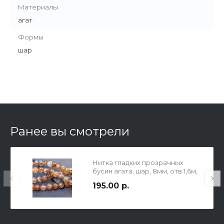
Материалы
агат
Формы
шар
Ранее вы смотрели
Нитка гладких прозрачных
бусин агата, шар, 8мм, отв 1,6м,
цвет тонирования капучино
195.00 р.
(молочный светло и темно
коричневый), в нитке 23 бусины
/ 18см.